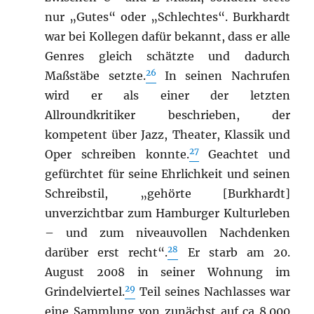
nur „Gutes“ oder „Schlechtes“. Burkhardt
war bei Kollegen dafür bekannt, dass er alle
Genres gleich schätzte und dadurch
26
Maßstäbe setzte.
In seinen Nachrufen
wird er als einer der letzten
Allroundkritiker beschrieben, der
kompetent über Jazz, Theater, Klassik und
27
Oper schreiben konnte.
Geachtet und
gefürchtet für seine Ehrlichkeit und seinen
Schreibstil, „gehörte [Burkhardt]
unverzichtbar zum Hamburger Kulturleben
– und zum niveauvollen Nachdenken
28
darüber erst recht“.
Er starb am 20.
August 2008 in seiner Wohnung im
29
Grindelviertel.
Teil seines Nachlasses war
eine Sammlung von zunächst auf ca 8.000