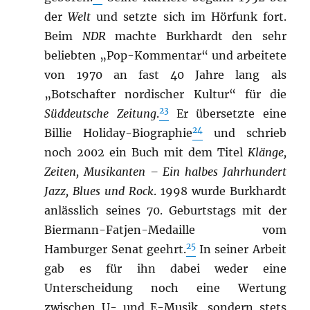
der
Welt
und setzte sich im Hörfunk fort.
Beim
NDR
machte Burkhardt den sehr
beliebten „Pop-Kommentar“ und arbeitete
von 1970 an fast 40 Jahre lang als
„Botschafter nordischer Kultur“ für die
23
Süddeutsche Zeitung
.
Er übersetzte eine
24
Billie Holiday-Biographie
und schrieb
noch 2002 ein Buch mit dem Titel
Klänge,
Zeiten, Musikanten – Ein halbes Jahrhundert
Jazz, Blues und Rock
. 1998 wurde Burkhardt
anlässlich seines 70. Geburtstags mit der
Biermann-Fatjen-Medaille vom
25
Hamburger Senat geehrt.
In seiner Arbeit
gab es für ihn dabei weder eine
Unterscheidung noch eine Wertung
zwischen U- und E-Musik, sondern stets