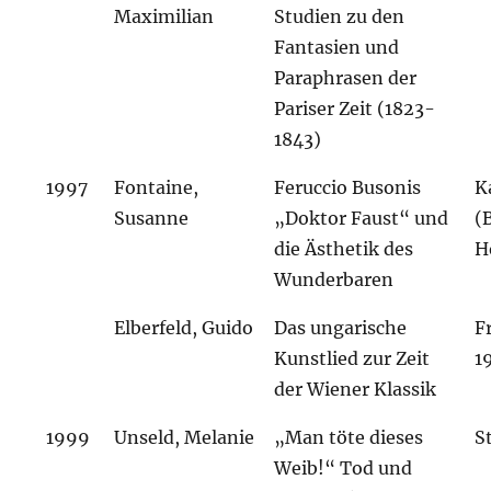
Maximilian
Studien zu den
Fantasien und
Paraphrasen der
Pariser Zeit (1823-
1843)
1997
Fontaine,
Feruccio Busonis
K
Susanne
„Doktor Faust“ und
(
die Ästhetik des
H
Wunderbaren
Elberfeld, Guido
Das ungarische
F
Kunstlied zur Zeit
1
der Wiener Klassik
1999
Unseld, Melanie
„Man töte dieses
S
Weib!“ Tod und