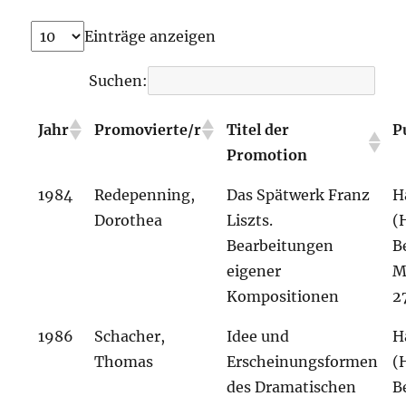
Einträge anzeigen
Suchen:
Jahr
Promovierte/r
Titel der
P
Promotion
1984
Redepenning,
Das Spätwerk Franz
H
Dorothea
Liszts.
(
Bearbeitungen
B
eigener
M
Kompositionen
2
1986
Schacher,
Idee und
H
Thomas
Erscheinungsformen
(
des Dramatischen
B