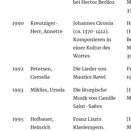
bei Hector Berlioz
M
3
1990
Kreutziger-
Johannes Ciconia
H
Herr, Annette
(ca. 1370-1412).
(
Komponieren in
B
einer Kultur des
M
Wortes
3
1992
Petersen,
Die Lieder von
F
Cornelia
Maurice Ravel
1
1993
Mikliss, Ursula
Die liturgische
[
Musik von Camille
M
Saint-Saëns
1995
Hofbauer,
Franz Liszts
[
Heinrich
Klavieropern.
M